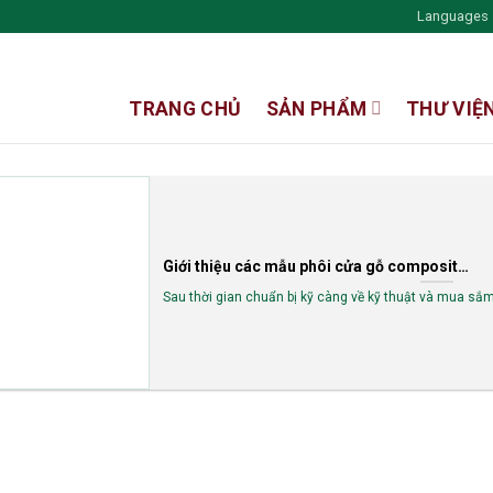
Languages
TRANG CHỦ
SẢN PHẨM
THƯ VIỆ
Giới thiệu các mẫu phôi cửa gỗ composite soi huỳnh Kingwood
Sau thời gian chuẩn bị kỹ càng về kỹ thuật và mua sắ