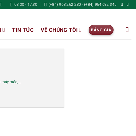
08:00 - 17:30
(+84) 968 262 280 - (+84) 964 632 345
N
TIN TỨC
VỀ CHÚNG TÔI
BẢNG GIÁ
m máy móc,...