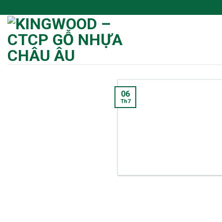
Skip
to
content
06
Th7